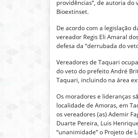
providências“, de autoria do
Bioextinset.
De acordo com a legislação d
vereador Regis Eli Amaral do
defesa da “derrubada do veto”
Vereadores de Taquari ocupar
do veto do prefeito André Bri
Taquari, incluindo na área ex
Os moradores e lideranças sã
localidade de Amoras, em Taq
os vereadores (as) Ademir Fag
Duarte Pereira, Luis Henriqu
“unanimidade” o Projeto de Lei