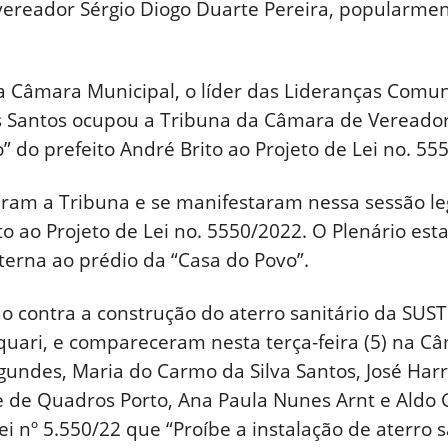
 vereador Sérgio Diogo Duarte Pereira, popularme
a Câmara Municipal, o líder das Lideranças Comuni
s Santos ocupou a Tribuna da Câmara de Vereador
 do prefeito André Brito ao Projeto de Lei no. 55
am a Tribuna e se manifestaram nessa sessão legi
to ao Projeto de Lei no. 5550/2022. O Plenário es
terna ao prédio da “Casa do Povo”.
o contra a construção do aterro sanitário da SU
uari, e compareceram nesta terça-feira (5) na C
undes, Maria do Carmo da Silva Santos, José Harry
e de Quadros Porto, Ana Paula Nunes Arnt e Aldo
 nº 5.550/22 que “Proíbe a instalação de aterro sa