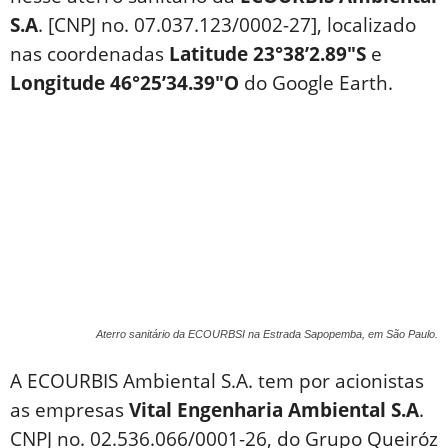
S.A
. [CNPJ no. 07.037.123/0002-27], localizado
nas coordenadas
Latitude 23°38’2.89″S
e
Longitude 46°25’34.39″O
do Google Earth.
Aterro sanitário da ECOURBSI na Estrada Sapopemba, em São Paulo.
A ECOURBIS Ambiental S.A. tem por acionistas
as empresas
Vital Engenharia Ambiental S.A
.
CNPJ no. 02.536.066/0001-26, do Grupo Queiróz