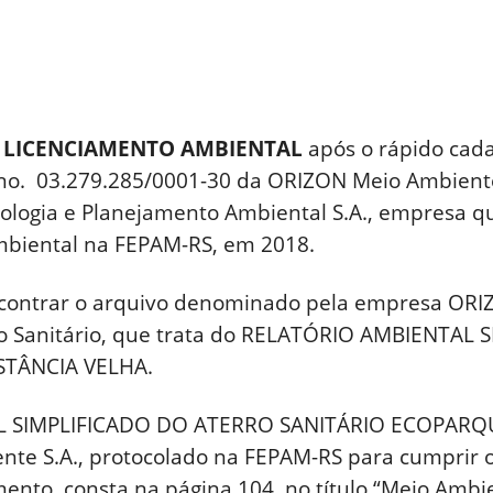
E LICENCIAMENTO AMBIENTAL
após o rápido cada
 no. 03.279.285/0001-30 da ORIZON Meio Ambiente
logia e Planejamento Ambiental S.A., empresa qu
mbiental na FEPAM-RS, em 2018.
 encontrar o arquivo denominado pela empresa OR
ro Sanitário, que trata do RELATÓRIO AMBIENTA
STÂNCIA VELHA.
 SIMPLIFICADO DO ATERRO SANITÁRIO ECOPARQU
e S.A., protocolado na FEPAM-RS para cumprir o
nto, consta na página 104, no título “Meio Ambi