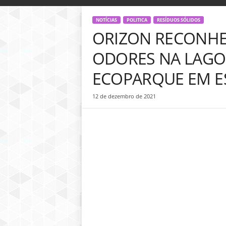
o
g
NOTÍCIAS
POLITICA
RESÍDUOS SÓLIDOS
D
ORIZON RECONHEC
i
n
ODORES NA LAGO
h
e
ECOPARQUE EM E
i
r
12 de dezembro de 2021
o
P
ú
b
l
i
c
o