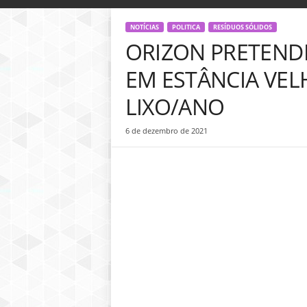
o
g
NOTÍCIAS
POLITICA
RESÍDUOS SÓLIDOS
D
ORIZON PRETENDE
i
n
EM ESTÂNCIA VEL
h
e
LIXO/ANO
i
r
6 de dezembro de 2021
o
P
ú
b
l
i
c
o