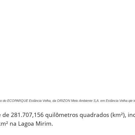
jeto do ECOPARQUE Estância Velha, da ORIZON Meio Ambiente S,A. em Estância Velha q
é de 281.707,156 quilômetros quadrados (km²), in
km² na Lagoa Mirim.