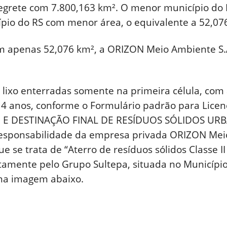
egrete com 7.800,163 km². O menor município do 
cípio do RS com menor área, o equivalente a 52,07
m apenas 52,076 km², a ORIZON Meio Ambiente S.
 lixo enterradas somente na primeira célula, com
r 14 anos, conforme o Formulário padrão para Lic
E DESTINAÇÃO FINAL DE RESÍDUOS SÓLIDOS URBA
esponsabilidade da empresa privada ORIZON Meio
ue se trata de “Aterro de resíduos sólidos Classe 
tamente pelo Grupo Sultepa, situada no Município
 na imagem abaixo.