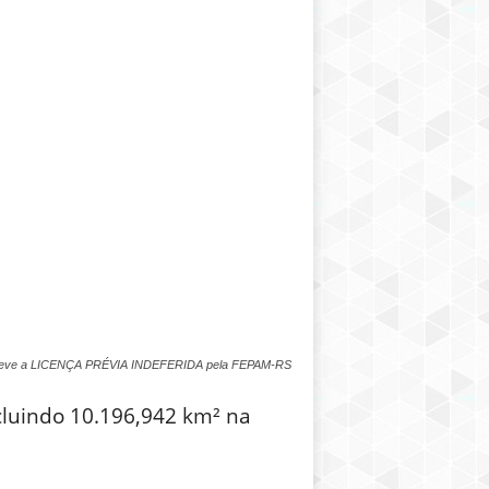
ie teve a LICENÇA PRÉVIA INDEFERIDA pela FEPAM-RS
cluindo 10.196,942 km² na