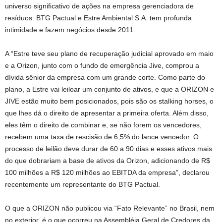
universo significativo de ações na empresa gerenciadora de
resíduos. BTG Pactual e Estre Ambiental S.A. tem profunda
intimidade e fazem negócios desde 2011.
A “Estre teve seu plano de recuperação judicial aprovado em maio
e a Orizon, junto com o fundo de emergência Jive, comprou a
dívida sênior da empresa com um grande corte. Como parte do
plano, a Estre vai leiloar um conjunto de ativos, e que a ORIZON e
JIVE estão muito bem posicionados, pois são os stalking horses, o
que lhes dá o direito de apresentar a primeira oferta. Além disso,
eles têm o direito de combinar e, se não forem os vencedores,
recebem uma taxa de rescisão de 6,5% do lance vencedor. O
processo de leilão deve durar de 60 a 90 dias e esses ativos mais
do que dobrariam a base de ativos da Orizon, adicionando de R$
100 milhões a R$ 120 milhões ao EBITDA da empresa”, declarou
recentemente um representante do BTG Pactual.
O que a ORIZON não publicou via “Fato Relevante” no Brasil, nem
no exterior, é o que ocorreu na Assembléia Geral de Credores da