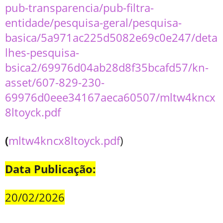
pub-transparencia/pub-filtra-
entidade/pesquisa-geral/pesquisa-
basica/5a971ac225d5082e69c0e247/deta
lhes-pesquisa-
bsica2/69976d04ab28d8f35bcafd57/kn-
asset/607-829-230-
69976d0eee34167aeca60507/mltw4kncx
8ltoyck.pdf
(
mltw4kncx8ltoyck.pdf
)
Data Publicação:
20/02/2026