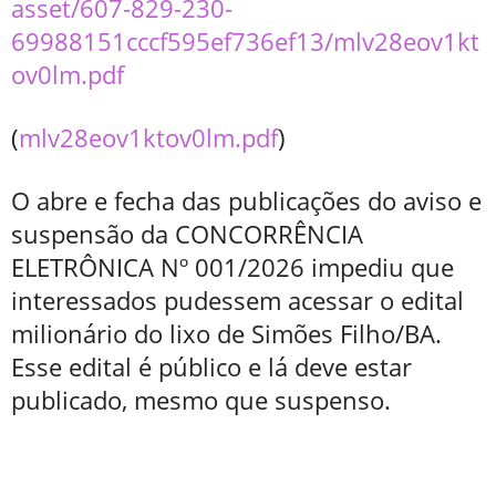
asset/607-829-230-
69988151cccf595ef736ef13/mlv28eov1kt
ov0lm.pdf
(
mlv28eov1ktov0lm.pdf
)
O abre e fecha das publicações do aviso e
suspensão da CONCORRÊNCIA
ELETRÔNICA Nº 001/2026 impediu que
interessados pudessem acessar o edital
milionário do lixo de Simões Filho/BA.
Esse edital é público e lá deve estar
publicado, mesmo que suspenso.