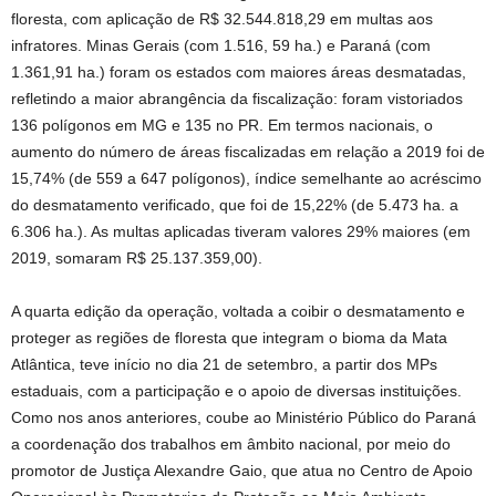
floresta, com aplicação de R$ 32.544.818,29 em multas aos
infratores. Minas Gerais (com 1.516, 59 ha.) e Paraná (com
1.361,91 ha.) foram os estados com maiores áreas desmatadas,
refletindo a maior abrangência da fiscalização: foram vistoriados
136 polígonos em MG e 135 no PR. Em termos nacionais, o
aumento do número de áreas fiscalizadas em relação a 2019 foi de
15,74% (de 559 a 647 polígonos), índice semelhante ao acréscimo
do desmatamento verificado, que foi de 15,22% (de 5.473 ha. a
6.306 ha.). As multas aplicadas tiveram valores 29% maiores (em
2019, somaram R$ 25.137.359,00).
A quarta edição da operação, voltada a coibir o desmatamento e
proteger as regiões de floresta que integram o bioma da Mata
Atlântica, teve início no dia 21 de setembro, a partir dos MPs
estaduais, com a participação e o apoio de diversas instituições.
Como nos anos anteriores, coube ao Ministério Público do Paraná
a coordenação dos trabalhos em âmbito nacional, por meio do
promotor de Justiça Alexandre Gaio, que atua no Centro de Apoio