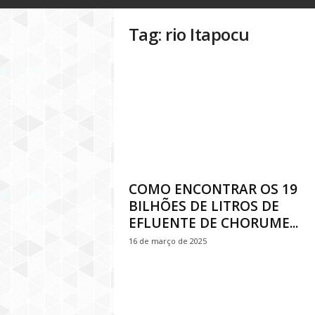
o
g
Tag: rio Itapocu
D
i
n
h
e
i
r
o
P
ú
b
COMO ENCONTRAR OS 19
l
BILHÕES DE LITROS DE
i
EFLUENTE DE CHORUME...
c
16 de março de 2025
o