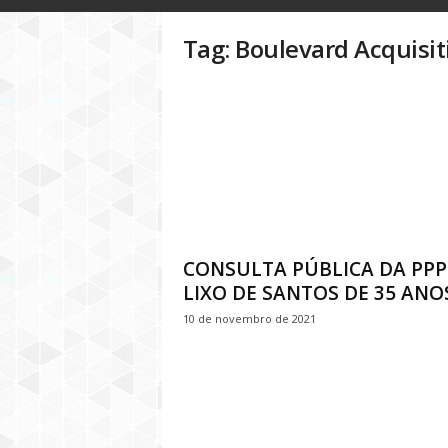
o
g
Tag: Boulevard Acquisiti
D
i
n
h
e
i
r
o
P
ú
b
CONSULTA PÚBLICA DA PPP
l
LIXO DE SANTOS DE 35 ANOS.
i
10 de novembro de 2021
c
o