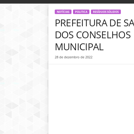
o
g
NOTÍCIAS
POLITICA
RESÍDUOS SÓLIDOS
D
PREFEITURA DE 
i
n
DOS CONSELHOS M
h
e
MUNICIPAL
i
r
28 de dezembro de 2022
o
P
ú
b
l
i
c
o