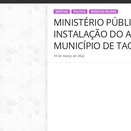
o
g
NOTÍCIAS
POLITICA
RESÍDUOS SÓLIDOS
D
MINISTÉRIO PÚBL
i
n
INSTALAÇÃO DO A
h
e
MUNICÍPIO DE TA
i
r
10 de março de 2022
o
P
ú
b
l
i
c
o