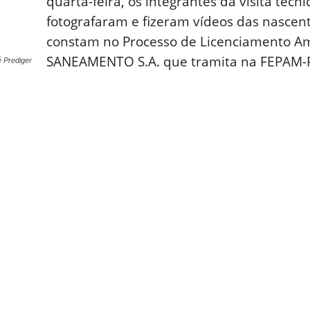
quarta-feira, os integrantes da visita técn
fotografaram e fizeram vídeos das nascen
constam no Processo de Licenciamento A
SANEAMENTO S.A. que tramita na FEPAM-
é Prediger