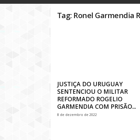
o
g
Tag: Ronel Garmendia 
D
i
n
h
e
i
r
o
P
ú
b
JUSTIÇA DO URUGUAY
l
SENTENCIOU O MILITAR
i
REFORMADO ROGELIO
c
GARMENDIA COM PRISÃO...
o
8 de dezembro de 2022