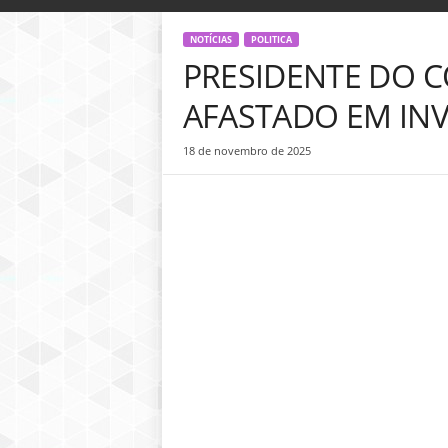
o
g
NOTÍCIAS
POLITICA
D
PRESIDENTE DO C
i
n
AFASTADO EM INV
h
e
18 de novembro de 2025
i
r
o
P
ú
b
l
i
c
o