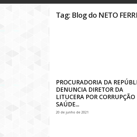
o
g
Tag: Blog do NETO FERR
D
i
n
h
e
i
r
o
P
ú
b
PROCURADORIA DA REPÚBL
l
DENUNCIA DIRETOR DA
i
LITUCERA POR CORRUPÇÃO
c
SAÚDE...
o
20 de junho de 2021