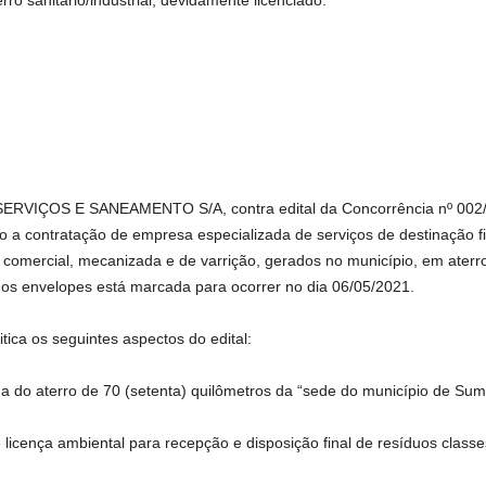
ro sanitário/industrial, devidamente licenciado.
 SERVIÇOS E SANEAMENTO S/A, contra edital da Concorrência nº 00
contratação de empresa especializada de serviços de destinação fina
r, comercial, mecanizada e de varrição, gerados no município, em aterro
 dos envelopes está marcada para ocorrer no dia 06/05/2021.
tica os seguintes aspectos do edital:
ima do aterro de 70 (setenta) quilômetros da “sede do município de Sum
licença ambiental para recepção e disposição final de resíduos classes