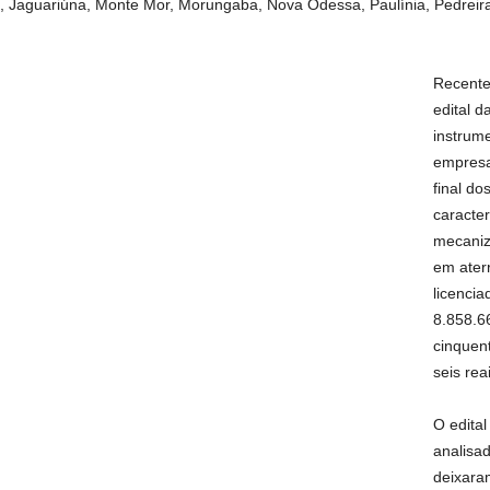
ba, Jaguariúna, Monte Mor, Morungaba, Nova Odessa, Paulínia, Pedreir
Recente
edital 
instrume
empresa
final do
caracter
mecaniz
em aterr
licencia
8.858.66
cinquent
seis rea
O edital
analisa
deixara