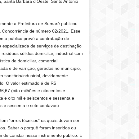
a, Santa Bárbara d’Oeste, Santo Antônio
mente a Prefeitura de Sumaré publicou
da Concorrência de número 02/2021. Esse
nto público prevê a contratação de
 especializada de serviços de destinação
s resíduos sólidos domiciliar, industrial com
ística de domiciliar, comercial,
ada e de varrição, gerados no município,
o sanitário/industrial, devidamente
do. O valor estimado é de R$
6,67 (oito milhões e oitocentos e
a e oito mil e seiscentos e sessenta e
is e sessenta e sete centavos).
 tem “erros técnicos” os quais devem ser
dos. Saber o porquê foram inseridos ou
m de constar nesse instrumento público. E