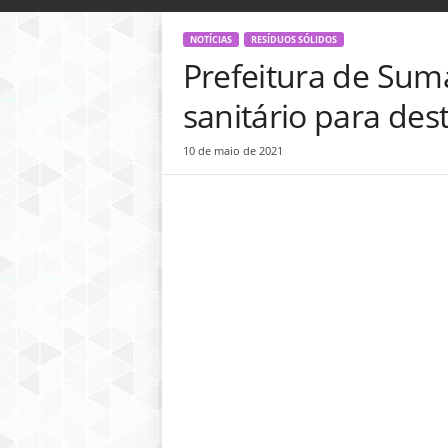
o
g
NOTÍCIAS
RESÍDUOS SÓLIDOS
D
Prefeitura de Sum
i
n
sanitário para des
h
e
10 de maio de 2021
i
r
o
P
ú
b
l
i
c
o