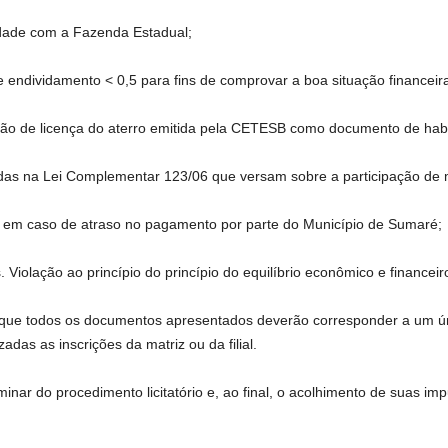
idade com a Fazenda Estadual;
de endividamento < 0,5 para fins de comprovar a boa situação financeir
ão de licença do aterro emitida pela CETESB como documento de habilit
tidas na Lei Complementar 123/06 que versam sobre a participação d
a em caso de atraso no pagamento por parte do Município de Sumaré;
 Violação ao princípio do princípio do equilíbrio econômico e financeir
do que todos os documentos apresentados deverão corresponder a um 
adas as inscrições da matriz ou da filial.
minar do procedimento licitatório e, ao final, o acolhimento de suas 