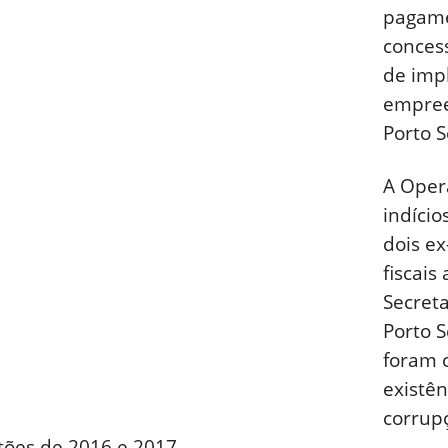
pagame
concess
de imp
empree
Porto S
A Oper
indício
dois ex
fiscais
Secret
Porto 
foram 
existê
corrup
tões de 2016 e 2017.