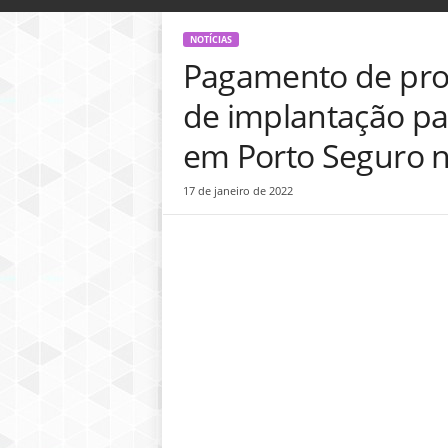
o
g
NOTÍCIAS
D
Pagamento de prop
i
n
de implantação pa
h
e
em Porto Seguro n
i
r
17 de janeiro de 2022
o
P
ú
b
l
i
c
o