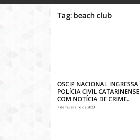
o
g
Tag: beach club
D
i
n
h
e
i
r
o
P
ú
b
OSCIP NACIONAL INGRESSA
l
POLÍCIA CIVIL CATARINENSE
i
COM NOTÍCIA DE CRIME...
c
7 de fevereiro de 2023
o