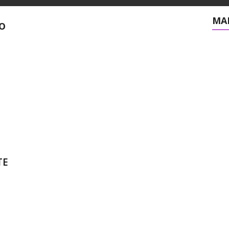
MAI
o
TE