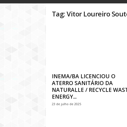
o
g
Tag: Vitor Loureiro Sout
D
i
n
h
e
i
r
o
P
ú
b
INEMA/BA LICENCIOU O
l
ATERRO SANITÁRIO DA
i
NATURALLE / RECYCLE WAS
c
ENERGY...
o
23 de julho de 2025