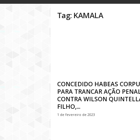
o
g
Tag: KAMALA
D
i
n
h
e
i
r
o
P
ú
b
CONCEDIDO HABEAS CORPU
l
PARA TRANCAR AÇÃO PENA
i
CONTRA WILSON QUINTELL
c
FILHO,...
o
1 de fevereiro de 2023