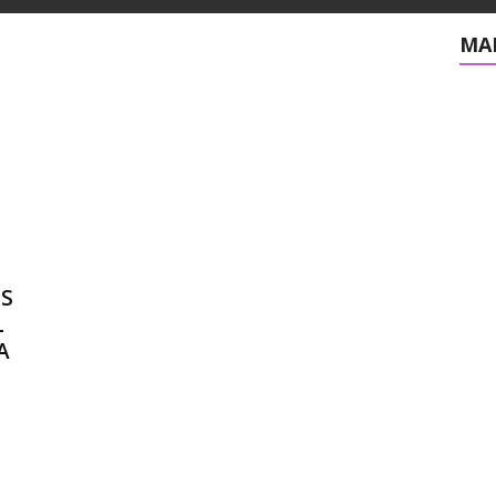
MAI
S
L
A